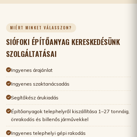
MIÉRT MINKET VÁLASSZON?
SIÓFOKI ÉPÍTŐANYAG KERESKEDÉSÜNK
SZOLGÁLTATÁSAI
Ingyenes árajánlat
Ingyenes szaktanácsadás
Segítőkész árukiadás
Építőanyagok telephelyről kiszállítása 1–27 tonnáig,
önrakodós és billenős járművekkel
Ingyenes telephelyi gépi rakodás