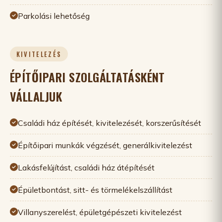
Parkolási lehetőség
KIVITELEZÉS
ÉPÍTŐIPARI SZOLGÁLTATÁSKÉNT
VÁLLALJUK
Családi ház építését, kivitelezését, korszerűsítését
Építőipari munkák végzését, generálkivitelezést
Lakásfelújítást, családi ház átépítését
Épületbontást, sitt- és törmelékelszállítást
Villanyszerelést, épületgépészeti kivitelezést