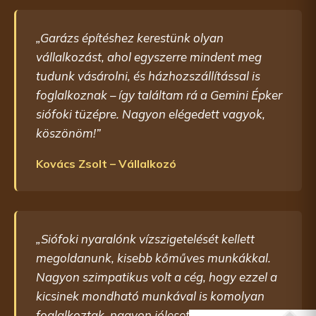
„Garázs építéshez kerestünk olyan
vállalkozást, ahol egyszerre mindent meg
tudunk vásárolni, és házhozszállítással is
foglalkoznak – így találtam rá a Gemini Épker
siófoki tüzépre. Nagyon elégedett vagyok,
köszönöm!”
Kovács Zsolt – Vállalkozó
„Siófoki nyaralónk vízszigetelését kellett
megoldanunk, kisebb kőműves munkákkal.
Nagyon szimpatikus volt a cég, hogy ezzel a
kicsinek mondható munkával is komolyan
foglalkoztak, nagyon jólesett! Köszönjük!”