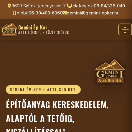
8600 Siófok, Jegenye sor 7.
telefon/fax:
06-84/326-040
mobil:
06-30/409-6360
gemini@gemini-epker.hu
Gemini Ép-Ker
ATTI-SIÓ KFT. • TÜZÉP SIÓFOK
GEMINI ÉP-KER • ATTI-SIÓ KFT.
ÉPÍTŐANYAG KERESKEDELEM,
ALAPTÓL A TETŐIG,
KISZÁLLÍTÁSSAL!