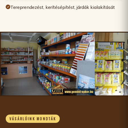
Tereprendezést, kerítésépítést, járdák kialakítását
VÁSÁRLÓINK MONDTÁK